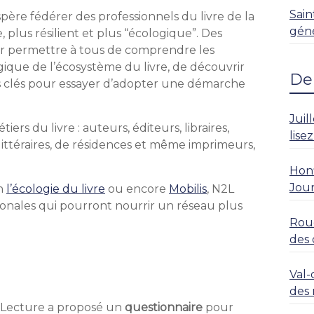
Sain
père fédérer des professionnels du livre de la
géné
 plus résilient et plus “écologique”. Des
ur permettre à tous de comprendre les
ique de l’écosystème du livre, de découvrir
Der
es clés pour essayer d’adopter une démarche
Juil
rs du livre : auteurs, éditeurs, libraires,
lise
 littéraires, de résidences et même imprimeurs,
Honf
Jour
on
l’écologie du livre
ou encore
Mobilis
, N2L
ionales qui pourront nourrir un réseau plus
Roue
des 
rési
Val-
des 
& Lecture a proposé un
questionnaire
pour