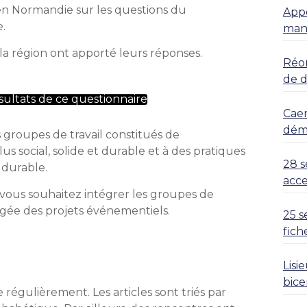
 en Normandie sur les questions du
Appe
.
mani
la région ont apporté leurs réponses.
Réor
de 
sultats de ce questionnaire
Caen
déma
groupes de travail constitués de
s social, solide et durable et à des pratiques
28 s
 durable.
acce
vous souhaitez intégrer les groupes de
rgée des projets événementiels.
25 s
fich
Lisi
bice
 régulièrement. Les articles sont triés par