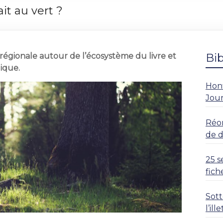
it au vert ?
régionale autour de l’écosystème du livre et
Bi
gique.
Honf
Jour
Réor
de 
25 s
fich
Sott
l’il