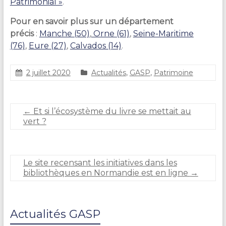
Patrimonial »
.
Pour en savoir plus sur un département
précis
:
Manche (50)
,
Orne (61)
,
Seine-Maritime
(76)
,
Eure (27)
,
Calvados (14)
.
2 juillet 2020
Actualités
,
GASP
,
Patrimoine
C
l
a
←
Et si l’écosystème du livre se mettait au
i
vert ?
r
e
D
U
Le site recensant les initiatives dans les
R
bibliothèques en Normandie est en ligne
→
A
N
D
Actualités GASP