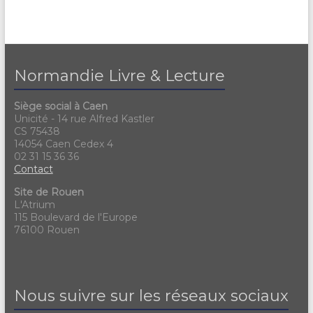
Normandie Livre & Lecture
Siège social à Caen
Unicité - 14 rue Alfred Kastler
CS 75438
14054 Caen Cedex 4
02 31 15 36 36
Contact
Site de Rouen
L'Atrium
115 Boulevard de l'Europe
76100 Rouen
Nous suivre sur les réseaux sociaux