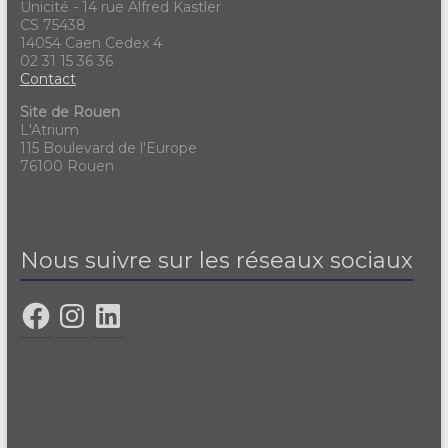
Unicité - 14 rue Alfred Kastler
CS 75438
14054 Caen Cedex 4
02 31 15 36 36
Contact
Site de Rouen
L'Atrium
115 Boulevard de l'Europe
76100 Rouen
Nous suivre sur les réseaux sociaux