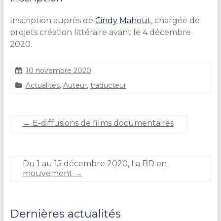
Inscription auprès de
Cindy Mahout
, chargée de
projets création littéraire avant le 4 décembre
2020.
10 novembre 2020
S
Actualités
,
Auteur
,
traducteur
t
é
p
h
←
E-diffusions de films documentaires
a
n
i
e
Du 1 au 15 décembre 2020, La BD en
C
mouvement
→
A
R
L
I
Dernières actualités
E