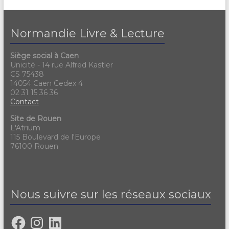
Normandie Livre & Lecture
Siège social à Caen
Unicité - 14 rue Alfred Kastler
CS 75438
14054 Caen Cedex 4
02 31 15 36 36
Contact
Site de Rouen
L'Atrium
115 Boulevard de l'Europe
76100 Rouen
Nous suivre sur les réseaux sociaux