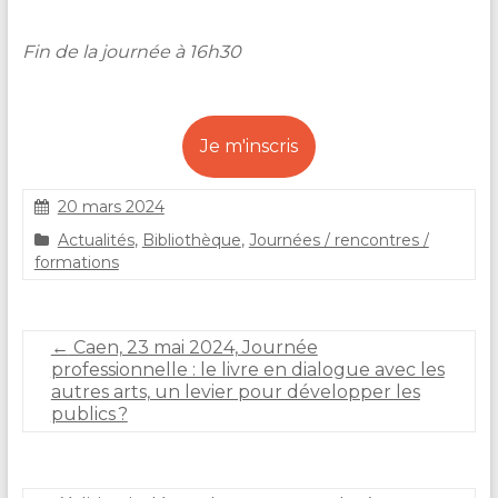
Fin de la journée à 16h30
Je m'inscris
20 mars 2024
C
Actualités
,
Bibliothèque
,
Journées / rencontres /
l
formations
a
i
r
e
←
Caen, 23 mai 2024, Journée
D
professionnelle : le livre en dialogue avec les
U
autres arts, un levier pour développer les
R
publics ?
A
N
D