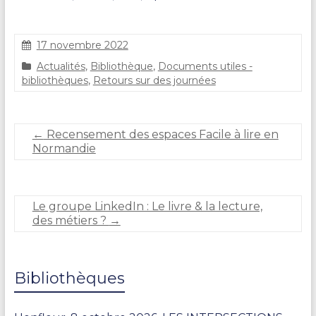
17 novembre 2022
C
Actualités
,
Bibliothèque
,
Documents utiles -
l
bibliothèques
,
Retours sur des journées
a
i
r
e
←
Recensement des espaces Facile à lire en
D
Normandie
U
R
A
N
Le groupe LinkedIn : Le livre & la lecture,
D
des métiers ?
→
Bibliothèques