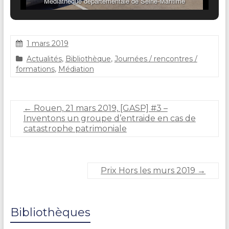
Médiathèque départementale de Seine-Maritime
1 mars 2019
C
Actualités
,
Bibliothèque
,
Journées / rencontres /
l
formations
,
Médiation
a
i
r
e
←
Rouen, 21 mars 2019, [GASP] #3 –
D
Inventons un groupe d’entraide en cas de
U
catastrophe patrimoniale
R
A
N
D
Prix Hors les murs 2019
→
Bibliothèques