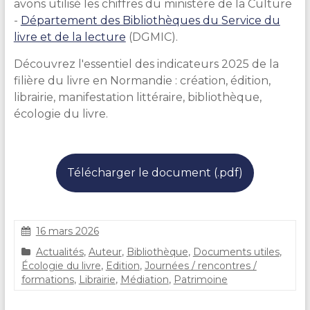
avons utilisé les chiffres du ministère de la Culture
-
Département des Bibliothèques du Service du
livre et de la lecture
(DGMIC).
Découvrez l'essentiel des indicateurs 2025 de la
filière du livre en Normandie : création, édition,
librairie, manifestation littéraire, bibliothèque,
écologie du livre.
Télécharger le document (.pdf)
16 mars 2026
C
Actualités
,
Auteur
,
Bibliothèque
,
Documents utiles
,
l
Écologie du livre
,
Edition
,
Journées / rencontres /
a
formations
,
Librairie
,
Médiation
,
Patrimoine
i
r