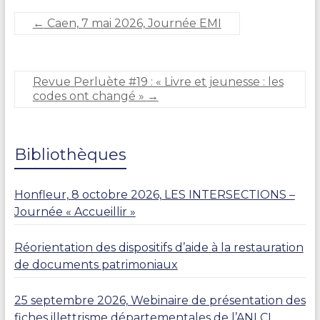
e
D
←
Caen, 7 mai 2026, Journée EMI
U
R
A
N
Revue Perluète #19 : « Livre et jeunesse : les
D
codes ont changé »
→
Bibliothèques
Honfleur, 8 octobre 2026, LES INTERSECTIONS –
Journée « Accueillir »
Réorientation des dispositifs d’aide à la restauration
de documents patrimoniaux
25 septembre 2026, Webinaire de présentation des
fiches illettrisme départementales de l’ANLCI