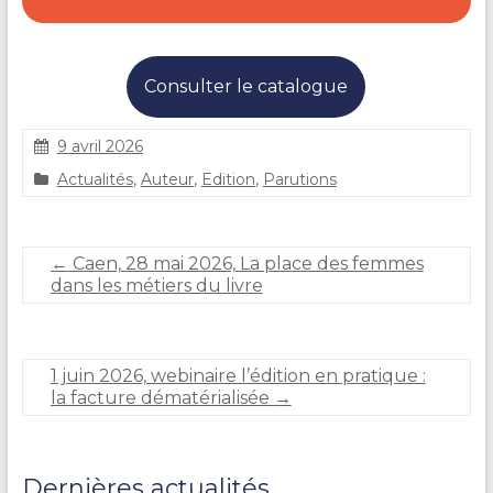
Consulter le catalogue
9 avril 2026
C
Actualités
,
Auteur
,
Edition
,
Parutions
l
a
i
r
←
Caen, 28 mai 2026, La place des femmes
e
dans les métiers du livre
D
U
R
A
1 juin 2026, webinaire l’édition en pratique :
N
la facture dématérialisée
→
D
Dernières actualités