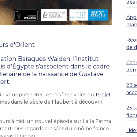
des 
Appe
mani
Réor
urs d'Orient
de 
ation Baraques Walden, l’Institut
Caen
ais d'Égypte s’associent dans le cadre
déma
enaire de la naissance de Gustave
ert.
28 s
acce
 de vous présenter le troisième volet du
Projet
emmes dans le siècle de Flaubert à découvrir
25 s
fich
 jours à midi un nouvel épisode sur Lalla Fatma
ubert. Des regards croisées du binôme franco-
Lisi
varay (France).