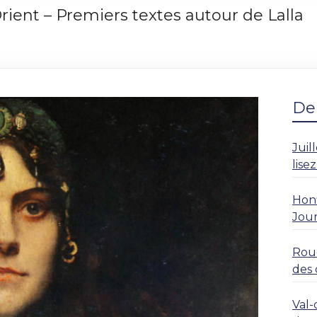
rient – Premiers textes autour de Lalla
Der
Juil
lise
Honf
Jour
Roue
des 
rési
Val-