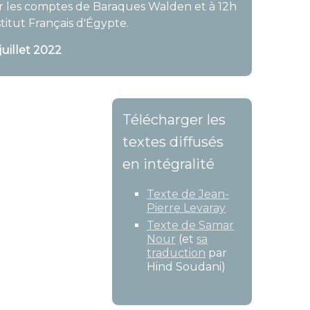
sur les comptes de Baraques Walden et à 12h
titut Français d'Égypte.
juillet 2022
Télécharger les
textes diffusés
en intégralité
Texte de Jean-
Pierre Levaray
Texte de Samar
Nour
(et
sa
traduction
par
Hind Soudani)