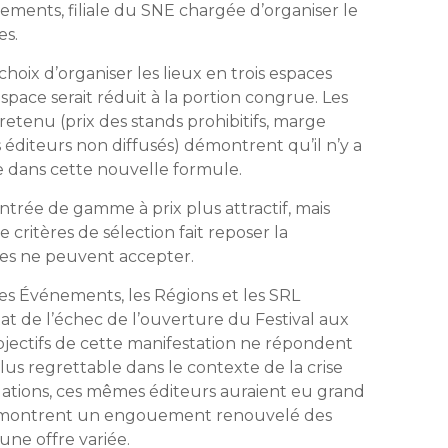
nements, filiale du SNE chargée d’organiser le
es.
oix d’organiser les lieux en trois espaces
pace serait réduit à la portion congrue. Les
enu (prix des stands prohibitifs, marge
es éditeurs non diffusés) démontrent qu’il n’y a
le dans cette nouvelle formule.
trée de gamme à prix plus attractif, mais
critères de sélection fait reposer la
lles ne peuvent accepter.
vres Événements, les Régions et les SRL
at de l’échec de l’ouverture du Festival aux
objectifs de cette manifestation ne répondent
plus regrettable dans le contexte de la crise
lations, ces mêmes éditeurs auraient eu grand
des montrent un engouement renouvelé des
une offre variée.