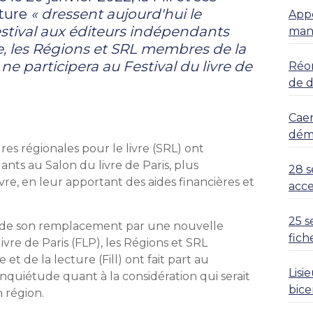
ture
« dressent aujourd'hui le
Appe
estival aux éditeurs indépendants
mani
e, les Régions et SRL membres de la
ne participera au Festival du livre de
Réor
de 
Caen
déma
res régionales pour le livre (SRL) ont
ts au Salon du livre de Paris, plus
28 s
re, en leur apportant des aides financières et
acce
25 s
 et de son remplacement par une nouvelle
fich
vre de Paris (FLP), les Régions et SRL
t de la lecture (Fill) ont fait part au
Lisi
 inquiétude quant à la considération qui serait
bice
 région.