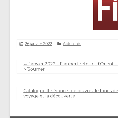
26 janvier 2022
Actualités
S
t
é
←
Janvier 2022 – Flaubert retours d’Orient –
p
N’Soumer
h
a
n
i
Catalogue Itinérance : découvrez le fonds de
e
voyage et la découverte
→
C
A
R
L
I