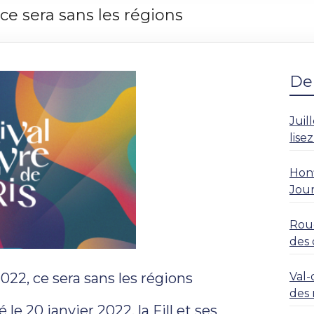
, ce sera sans les régions
Der
Juil
lise
Honf
Jour
Roue
des 
rési
Val-
2022, ce sera sans les régions
des 
 20 janvier 2022, la Fill et ses