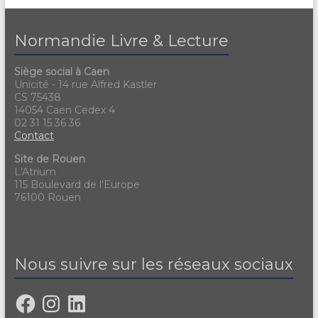
Normandie Livre & Lecture
Siège social à Caen
Unicité - 14 rue Alfred Kastler
CS 75438
14054 Caen Cedex 4
02 31 15 36 36
Contact
Site de Rouen
L'Atrium
115 Boulevard de l'Europe
76100 Rouen
Nous suivre sur les réseaux sociaux