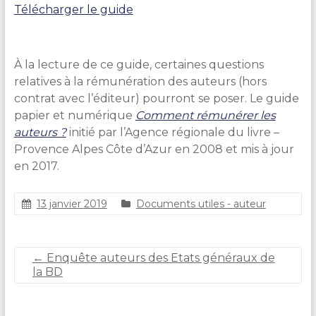
Télécharger le guide
À la lecture de ce guide, certaines questions
relatives à la rémunération des auteurs (hors
contrat avec l’éditeur) pourront se poser. Le guide
papier et numérique
Comment rémunérer les
auteurs ?
initié par l’Agence régionale du livre –
Provence Alpes Côte d’Azur en 2008 et mis à jour
en 2017.
13 janvier 2019
Documents utiles - auteur
C
l
a
←
Enquête auteurs des Etats généraux de
i
la BD
r
e
D