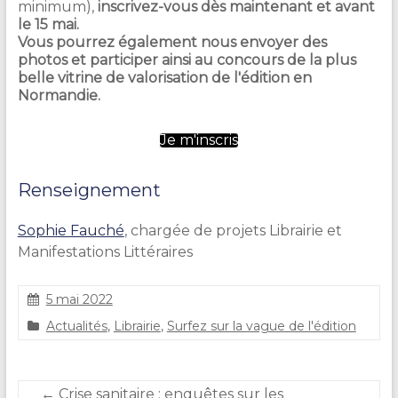
minimum)
,
i
nscrivez-vous dès maintenant et avant
le 15 mai.
Vous pourrez également
nous envoyer des
photos
et participer ainsi
au concours de la plus
belle vitrine de valorisation de l'édition en
Normandie.
Je m'inscris
Renseignement
Sophie Fauché
, chargée de projets Librairie et
Manifestations Littéraires
5 mai 2022
S
Actualités
,
Librairie
,
Surfez sur la vague de l'édition
t
é
p
h
←
Crise sanitaire : enquêtes sur les