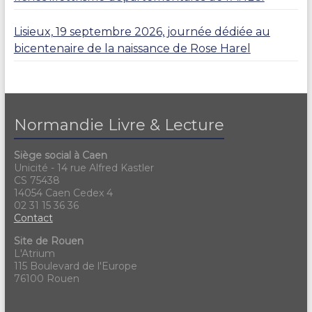
Lisieux, 19 septembre 2026, journée dédiée au
bicentenaire de la naissance de Rose Harel
Normandie Livre & Lecture
Siège social à Caen
Unicité - 14 rue Alfred Kastler
CS 75438
14054 Caen Cedex 4
02 31 15 36 36
Contact
Site de Rouen
L'Atrium
115 Boulevard de l'Europe
76100 Rouen