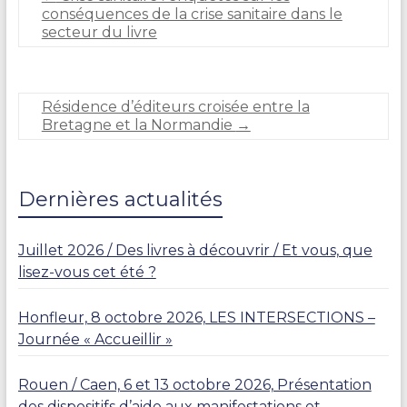
a
conséquences de la crise sanitaire dans le
n
secteur du livre
i
e
C
A
Résidence d’éditeurs croisée entre la
R
Bretagne et la Normandie
→
L
I
E
R
Dernières actualités
Juillet 2026 / Des livres à découvrir / Et vous, que
lisez-vous cet été ?
Honfleur, 8 octobre 2026, LES INTERSECTIONS –
Journée « Accueillir »
Rouen / Caen, 6 et 13 octobre 2026, Présentation
des dispositifs d’aide aux manifestations et