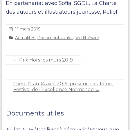
En partenariat avec Sofia, SGDL, La Charte
des auteurs et illustrateurs jeunesse, Relief.
11 mars 2019
C
Actualités
,
Documents utiles
,
Vie littéraire
l
a
i
r
←
Prix Hors les murs 2019
e
D
U
R
Caen, 12 au 14 avril 2019, présence au Fêno,
A
Festival de l’Excellence Normande
→
N
D
Documents utiles
Juillet 2026 / Des livres à découvrir / Et vous, que