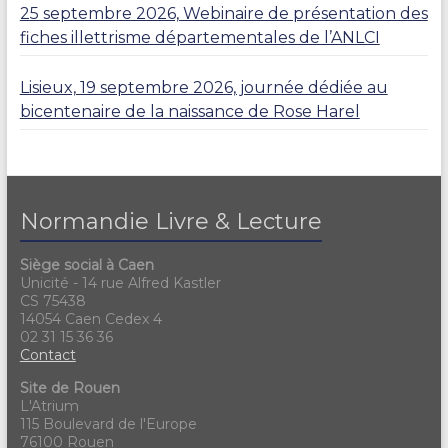
25 septembre 2026, Webinaire de présentation des
fiches illettrisme départementales de l’ANLCI
Lisieux, 19 septembre 2026, journée dédiée au
bicentenaire de la naissance de Rose Harel
Normandie Livre & Lecture
Siège social à Caen
Unicité - 14 rue Alfred Kastler
CS 75438
14054 Caen Cedex 4
02 31 15 36 36
Contact
Site de Rouen
L'Atrium
115 Boulevard de l'Europe
76100 Rouen