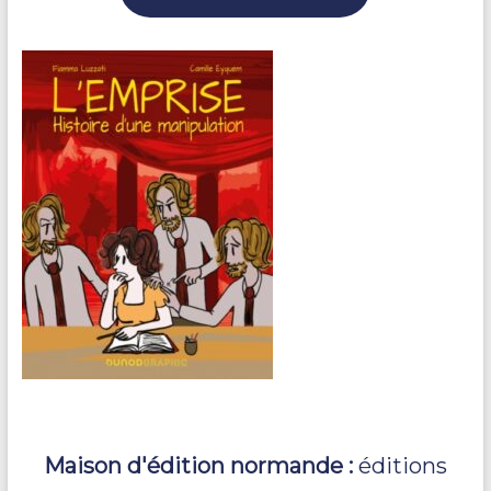
M
a
ison d'édition norm
a
nde :
éditions