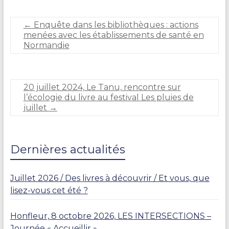
a
i
r
←
Enquête dans les bibliothèques : actions
e
menées avec les établissements de santé en
D
Normandie
U
R
A
N
20 juillet 2024, Le Tanu, rencontre sur
D
l’écologie du livre au festival Les pluies de
juillet
→
Dernières actualités
Juillet 2026 / Des livres à découvrir / Et vous, que
lisez-vous cet été ?
Honfleur, 8 octobre 2026, LES INTERSECTIONS –
Journée « Accueillir »