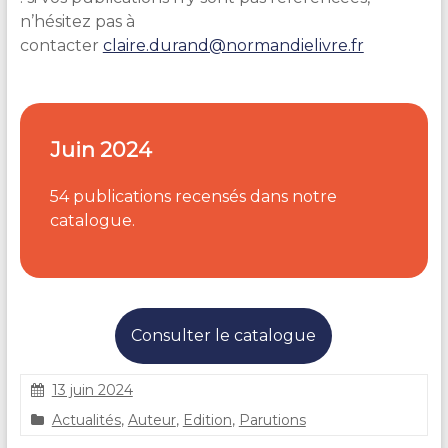
n’hésitez pas à
contacter
claire.durand@normandielivre.fr
Juin 2024
54 publications recensés dans notre
catalogue.
Consulter le catalogue
13 juin 2024
C
Actualités
,
Auteur
,
Edition
,
Parutions
l