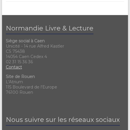
Normandie Livre & Lecture
Siège social à Caen
Unicité - 14 rue Alfred Kastler
CS 75438
14054 Caen Cedex 4
02 31 15 36 36
Contact
Site de Rouen
L'Atrium
115 Boulevard de l'Europe
76100 Rouen
Nous suivre sur les réseaux sociaux