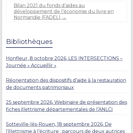
A
Bilan 2021 du fonds d’aides au
R
développement de l’économie du livre en
L
Normandie (FADEL)
→
I
E
R
Bibliothèques
Honfleur, 8 octobre 2026, LES INTERSECTIONS –
Journée « Accueillir »
Réorientation des dispositifs d’aide à la restauration
de documents patrimoniaux
25 septembre 2026, Webinaire de présentation des
fiches illettrisme départementales de l’ANLCI
Sotteville-lès-Rouen, 18 septembre 2026, De
l’illettrisme à l’écriture : parcours de deux autrices