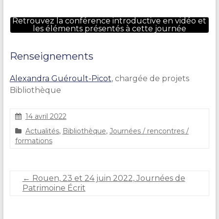
Retrouvez la conférence introductive en vidéo et
les éléments présentés à cette journée
Renseignements
Alexandra Guéroult-Picot
, chargée de projets
Bibliothèque
14 avril 2022
S
Actualités
,
Bibliothèque
,
Journées / rencontres /
t
formations
é
p
h
a
←
Rouen, 23 et 24 juin 2022, Journées de
n
Patrimoine Écrit
i
e
C