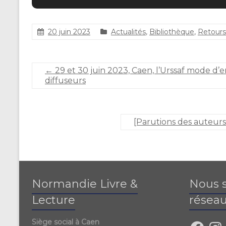
20 juin 2023
Actualités
,
Bibliothèque
,
Retours
C
l
a
←
29 et 30 juin 2023, Caen, l’Urssaf mode d’em
i
diffuseurs
r
e
D
U
[Parutions des auteurs
R
A
N
D
Normandie Livre &
Nous s
Lecture
réseau
Siège social à Caen