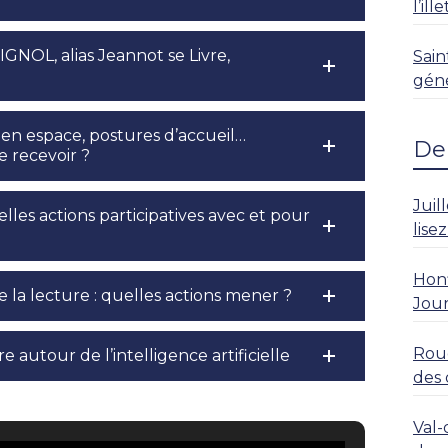
l’il
IGNOL, alias Jeannot se Livre,
Sain
géné
e en espace, postures d’accueil…
Der
 recevoir ?
Juil
uelles actions participatives avec et pour
lise
Honf
e la lecture : quelles actions mener ?
Jour
Roue
e autour de l’intelligence artificielle
des 
rési
Val-