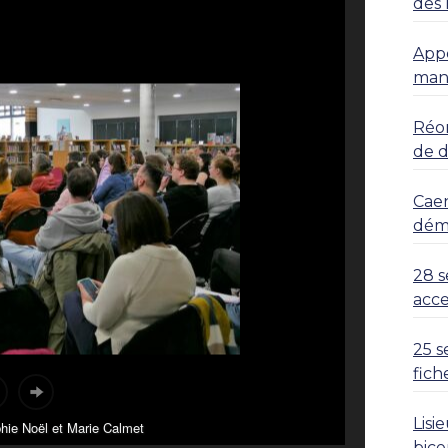
des 
Appe
mani
Réor
de 
Caen
déma
28 s
acce
25 s
fich
Lisi
hie Noël et Marie Calmet
bice