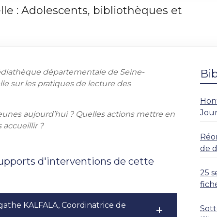
lle : Adolescents, bibliothèques et
 Médiathèque départementale de Seine-
Bi
e sur les pratiques de lecture des
Honf
Jour
jeunes aujourd’hui ? Quelles actions mettre en
accueillir ?
Réor
de 
upports d'interventions de cette
25 s
fich
Agathe KALFALA, Coordinatrice de
Sott