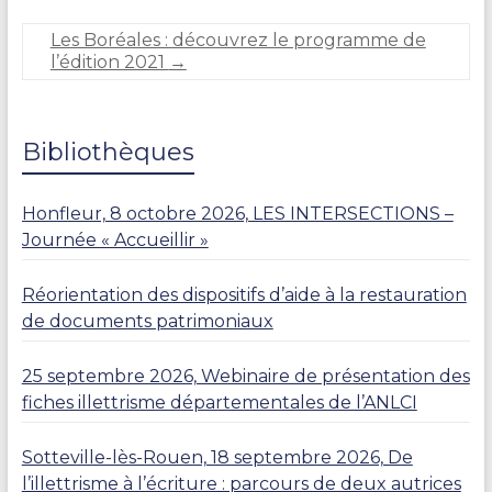
C
A
Les Boréales : découvrez le programme de
R
l’édition 2021
→
L
I
E
R
Bibliothèques
Honfleur, 8 octobre 2026, LES INTERSECTIONS –
Journée « Accueillir »
Réorientation des dispositifs d’aide à la restauration
de documents patrimoniaux
25 septembre 2026, Webinaire de présentation des
fiches illettrisme départementales de l’ANLCI
Sotteville-lès-Rouen, 18 septembre 2026, De
l’illettrisme à l’écriture : parcours de deux autrices