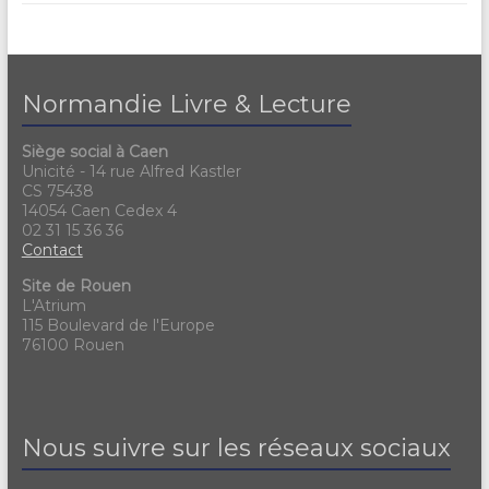
Normandie Livre & Lecture
Siège social à Caen
Unicité - 14 rue Alfred Kastler
CS 75438
14054 Caen Cedex 4
02 31 15 36 36
Contact
Site de Rouen
L'Atrium
115 Boulevard de l'Europe
76100 Rouen
Nous suivre sur les réseaux sociaux