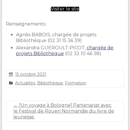
Visiter le site
Renseignements :
Agnès BABOIS, chargée de projets
Bibliothèque (02 31 15 36 39)
Alexandra GUEROULT-PICOT,
chargée de
projets Bibliothèque
(02 32 10 46 38)
15 octobre 2021
S
Actualités
,
Bibliothèque
,
Formation
t
é
p
h
←
[Un voyage à Bologne] Partenariat avec
a
le Festival de Rouen Normandie du livre de
n
jeunesse
i
e