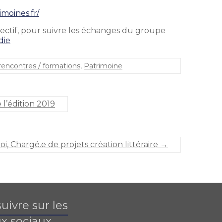
moines.fr/
ollectif, pour suivre les échanges du groupe
die
rencontres / formations
,
Patrimoine
l’édition 2019
i, Chargé.e de projets création littéraire
→
uivre sur les
x sociaux