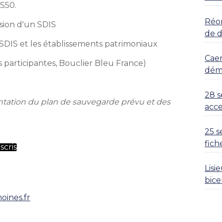
S50.
Réor
ision d'un SDIS
de 
s SDIS et les établissements patrimoniaux
Caen
s participantes, Bouclier Bleu France)
déma
28 s
ntation du plan de sauvegarde prévu et des
acce
25 s
fich
scris
Lisi
bice
oines.fr