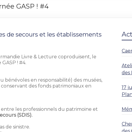
rnée GASP ! #4
Ac
es de secours et les établissements
Caen
rmandie Livre & Lecture coproduisent, le
 GASP ! #4.
Atel
des 
ou bénévoles en responsabilité) des musées,
s conservant des fonds patrimoniaux en
17 
Plan
entre les professionnels du patrimoine et
Mémo
ecours (SDIS).
Cher
s de sinistre.
des