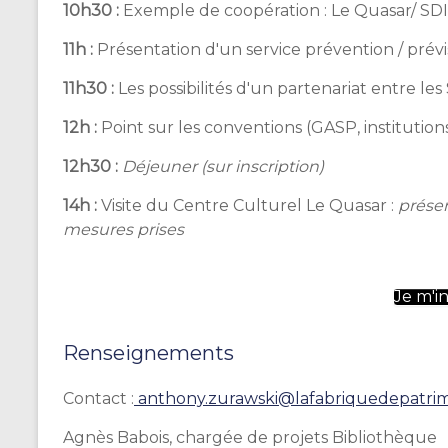
10h30 :
Exemple de coopération : Le Quasar/ SDI
11h :
Présentation d'un service prévention / prév
11h30 :
Les possibilités d'un partenariat entre le
12h :
Point sur les conventions (GASP, institution
12h30 :
Déjeuner (sur inscription)
14h :
Visite du Centre Culturel Le Quasar :
prése
mesures prises
Je m'in
Renseignements
Contact :
anthony.zurawski@
lafabriquedepatrim
Agnès Babois, chargée de projets Bibliothèque