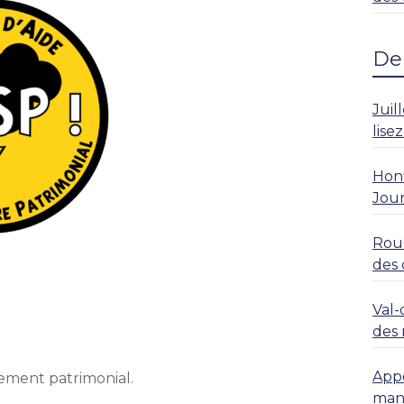
Der
Juil
lise
Honf
Jour
Roue
des 
rési
Val-
des 
Appe
sement patrimonial.
mani