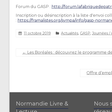
Forum du GASP :
http://forum.
lafabriquedepatri
Inscription ou désinscription à la liste d'envoi c
:
https://framalistes.org/sympa/
info/gasp-norman
11 octobre 2019
Actualités
,
GASP
,
Journées / 
S
t
é
←
Les Boréales : découvrez le programme de 
p
h
a
n
Offre d’emplo
i
e
C
A
R
L
Normandie Livre &
Nous s
I
E
Lecture
réseau