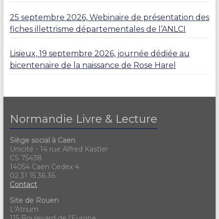
25 septembre 2026, Webinaire de présentation des
fiches illettrisme départementales de l’ANLCI
Lisieux, 19 septembre 2026, journée dédiée au
bicentenaire de la naissance de Rose Harel
Normandie Livre & Lecture
Siège social à Caen
Unicité - 14 rue Alfred Kastler
CS 75438
14054 Caen Cedex 4
02 31 15 36 36
Contact
Site de Rouen
L'Atrium
115 Boulevard de l'Europe