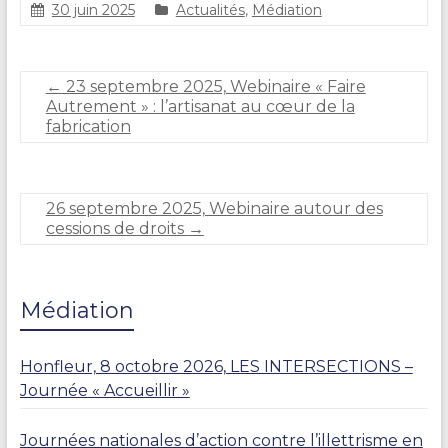
30 juin 2025
Actualités
,
Médiation
C
l
a
←
23 septembre 2025, Webinaire « Faire
i
Autrement » : l’artisanat au cœur de la
r
fabrication
e
D
U
R
26 septembre 2025, Webinaire autour des
A
cessions de droits
→
N
D
Médiation
Honfleur, 8 octobre 2026, LES INTERSECTIONS –
Journée « Accueillir »
Journées nationales d’action contre l’illettrisme en