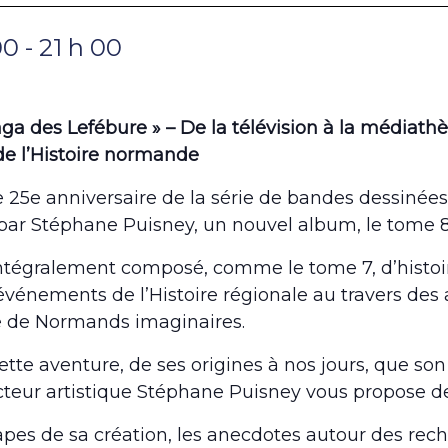
00
-
21 h 00
aga des Lefébure » – De la télévision à la médiath
e l’Histoire normande
e 25e anniversaire de la série de bandes dessinées
 par Stéphane Puisney, un nouvel album, le tome 8,
 intégralement composé, comme le tome 7, d’histoir
’événements de l’Histoire régionale au travers des
e de Normands imaginaires.
cette aventure, de ses origines à nos jours, que son
teur artistique Stéphane Puisney vous propose de
apes de sa création, les anecdotes autour des reche