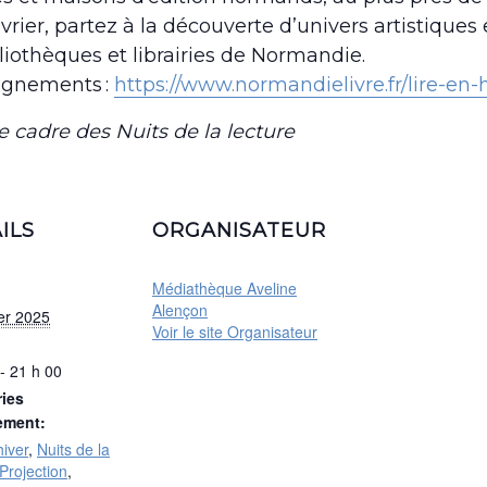
vrier, partez à la découverte d’univers artistiques e
bliothèques et librairies de Normandie.
ignements :
https://www.normandielivre.fr/lire-en-h
e cadre des Nuits de la lecture
ILS
ORGANISATEUR
Médiathèque Aveline
Alençon
ier 2025
Voir le site Organisateur
- 21 h 00
ies
ement:
hiver
,
Nuits de la
Projection
,