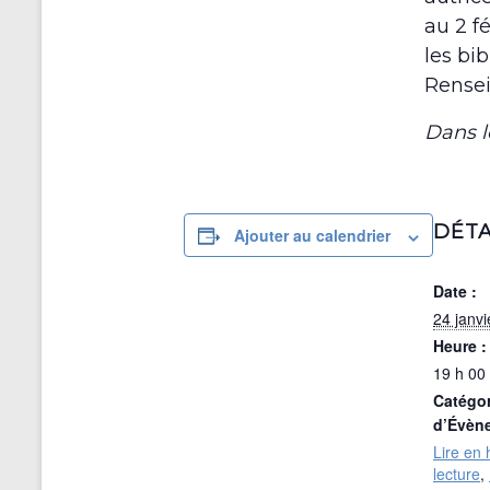
au 2 fé
les bi
Rense
Dans l
DÉTA
Ajouter au calendrier
Date :
24 janv
Heure :
19 h 00 
Catégor
d’Évèn
Lire en 
lecture
,