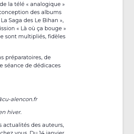
de la télé « analogique »
a conception des albums
« La Saga des Le Bihan »,
ission « Là où ça bouge »
 sont multipliés, fidèles
s préparatoires, de
ne séance de dédicaces
cu-alencon.fr
n hiver.
 actualités des auteurs,
chez vous. Du 14 janvier