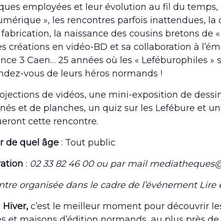
ques employées et leur évolution au fil du temps, 
umérique », les rencontres parfois inattendues, l
r fabrication, la naissance des cousins bretons de 
es créations en vidéo-BD et sa collaboration à l’ém
ance 3 Caen… 25 années où les « Leféburophiles » se
ndez-vous de leurs héros normands !
ojections de vidéos, une mini-exposition de dessin
nés et de planches, un quiz sur les Lefébure et u
eront cette rencontre.
ir de quel âge
: Tout public
vation
:
02 33 82 46 00 ou par mail mediatheques@
tre organisée dans le cadre de l’événement Lire e
n Hiver,
c’est le meilleur moment pour découvrir les
es et maisons d’édition normands, au plus près de 