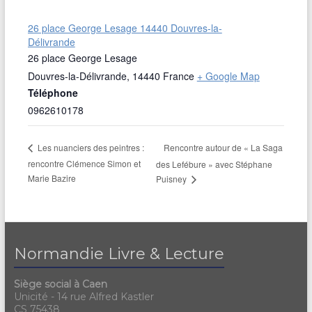
26 place George Lesage 14440 Douvres-la-
Délivrande
26 place George Lesage
Douvres-la-Délivrande
,
14440
France
+ Google Map
Téléphone
0962610178
Rencontre autour de « La Saga
Les nuanciers des peintres :
rencontre Clémence Simon et
des Lefébure » avec Stéphane
Marie Bazire
Puisney
Normandie Livre & Lecture
Siège social à Caen
Unicité - 14 rue Alfred Kastler
CS 75438