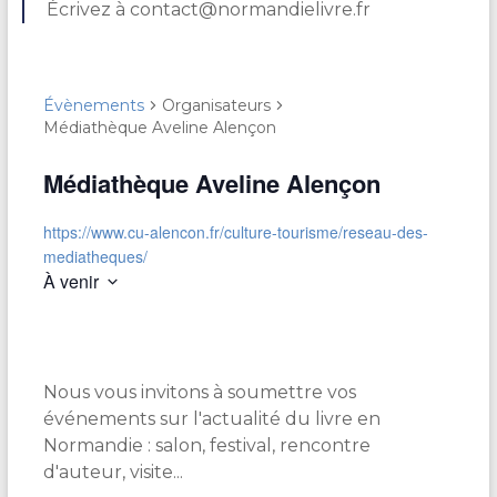
Écrivez à contact@normandielivre.fr
Évènements
Organisateurs
Médiathèque Aveline Alençon
Médiathèque Aveline Alençon
https://www.cu-alencon.fr/culture-tourisme/reseau-des-
mediatheques/
À venir
S
é
l
e
Nous vous invitons à soumettre vos
c
t
événements sur l'actualité du livre en
i
Normandie : salon, festival, rencontre
o
d'auteur, visite...
n