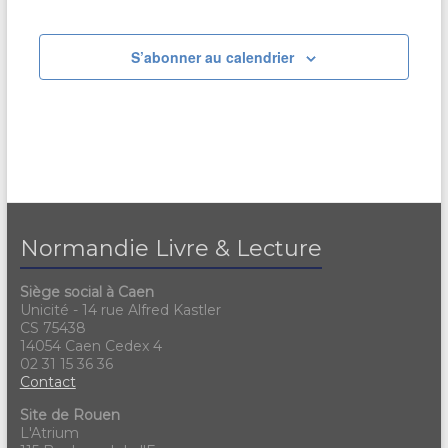
S’abonner au calendrier
Normandie Livre & Lecture
Siège social à Caen
Unicité - 14 rue Alfred Kastler
CS 75438
14054 Caen Cedex 4
02 31 15 36 36
Contact
Site de Rouen
L'Atrium