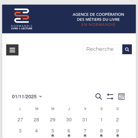
Normandie Livre & Lecture
L'agence de coopération des métiers du livre en Normandie
R
01/11/2025
R
N
M
e
A
S
o
e
a
F
c
L
M
M
J
V
S
D
é
C
i
F
h
l
v
c
s
I
27
28
29
30
31
1
2
e
a
e
C
r
i
h
H
c
3
4
5
6
7
8
9
l
c
E
t
g
R
h