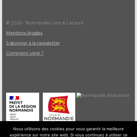
e
m
© 2026 - Normandie Livre & Lecture
e
Mentions légales
n
S'abonner à la newsletter
t
Comment venir ?
s
Nous utilisons des cookies pour vous garantir la meilleure
expérience sur notre site web. Si vous continuez à utiliser ce