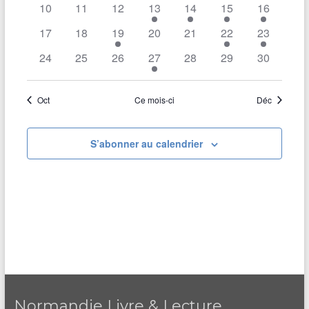
e
i
e
10
11
12
13
14
15
16
L
e
a
o
E
r
n
S
17
18
19
20
21
22
23
n
t
F
c
n
I
d
24
25
26
27
28
29
30
e
i
L
h
z
T
r
o
R
u
e
E
i
Oct
Ce mois-ci
Déc
n
n
S
e
e
e
d
d
t
a
S’abonner au calendrier
r
e
t
n
e
d
v
.
a
u
e
v
e
É
i
s
v
g
É
è
a
v
n
Normandie Livre & Lecture
t
è