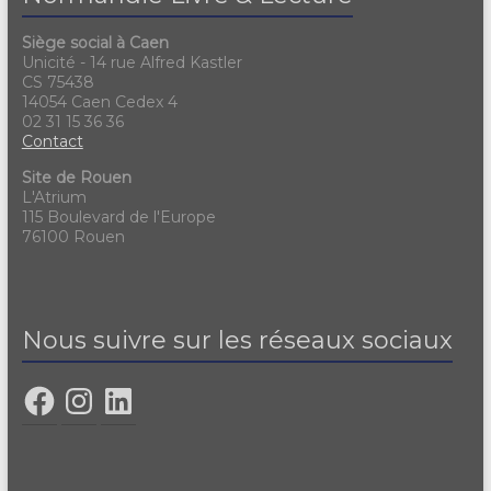
e
n
i
m
Siège social à Caen
e
Unicité - 14 rue Alfred Kastler
o
e
CS 75438
m
14054 Caen Cedex 4
n
n
02 31 15 36 36
e
d
Contact
t
n
e
Site de Rouen
s
L'Atrium
t
v
115 Boulevard de l'Europe
76100 Rouen
u
e
s
Nous suivre sur les réseaux sociaux
É
v
è
n