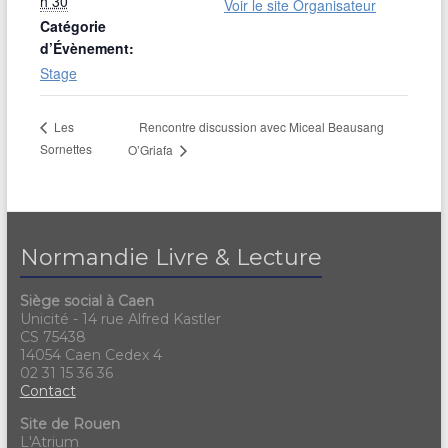
h 30
Voir le site Organisateur
Catégorie
d’Évènement:
Stage
Rencontre discussion avec Miceal Beausang
Les
Sornettes
O’Griafa
Normandie Livre & Lecture
Siège social à Caen
Unicité - 14 rue Alfred Kastler
CS 75438
14054 Caen Cedex 4
02 31 15 36 36
Contact
Site de Rouen
L'Atrium