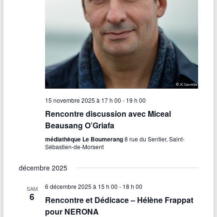
v
e
a
.
u
v
e
i
s
g
É
a
v
t
è
15 novembre 2025 à 17 h 00
-
19 h 00
n
i
Rencontre discussion avec Miceal
Beausang O’Griafa
e
o
médiathèque Le Boumerang
8 rue du Sentier, Saint-
m
n
Sébastien-de-Morsent
e
d
décembre 2025
n
e
6 décembre 2025 à 15 h 00
-
18 h 00
t
SAM
v
6
Rencontre et Dédicace – Hélène Frappat
u
pour NERONA