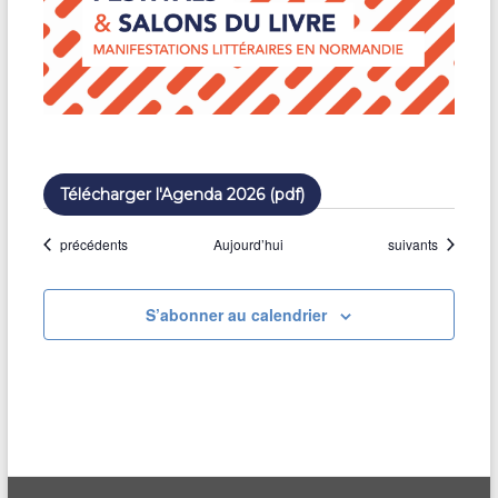
Télécharger l'Agenda 2026 (pdf)
Évènements
Évènements
précédents
Aujourd’hui
suivants
S’abonner au calendrier