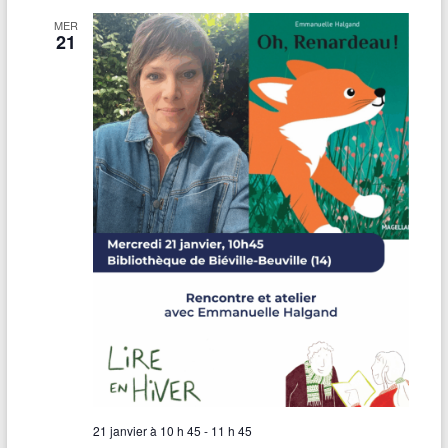
MER
21
21 janvier à 10 h 45
-
11 h 45