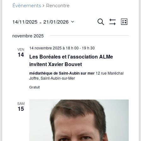
Évènements
Rencontre
 - 
R
14/11/2025
21/01/2026
R
N
L
e
A
S
i
e
a
F
c
novembre 2025
é
s
F
h
v
c
l
t
I
e
C
14 novembre 2025 à 18 h 00
-
19 h 30
e
e
VEN
r
i
h
H
14
c
Les Boréales et l’association ALMe
c
E
t
g
R
h
invitent Xavier Bouvet
e
i
L
e
a
E
médiathèque de Saint-Aubin sur mer
12 rue Maréchal
o
r
S
Joffre, Saint-Aubin-sur-Mer
n
t
F
c
n
Gratuit
I
i
e
L
h
T
z
o
R
SAM
u
e
15
E
n
n
S
e
e
d
d
t
a
e
t
n