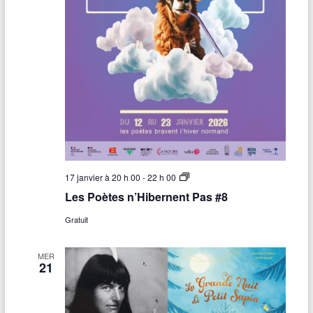
L
17 janvier à 20 h 00
-
22 h 00
e
Les Poètes n’Hibernent Pas #8
s
P
Gratuit
o
è
t
e
MER
21
s
n
’
H
i