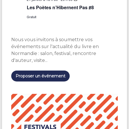
e
Les Poètes n’Hibernent Pas #8
s
P
Gratuit
o
è
t
e
s
Nous vous invitons à soumettre vos
n
’
événements sur l'actualité du livre en
H
Normandie : salon, festival, rencontre
i
b
d'auteur, visite...
e
r
n
Proposer un événement
e
n
t
P
a
s
#
8