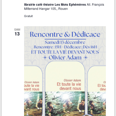
librairie café théatre Les Mots Ephémères
All. François
e
Mitterrand Hangar 105,, Rouen
s
Gratuit
É
SAM
v
13
è
n
e
m
e
n
t
s