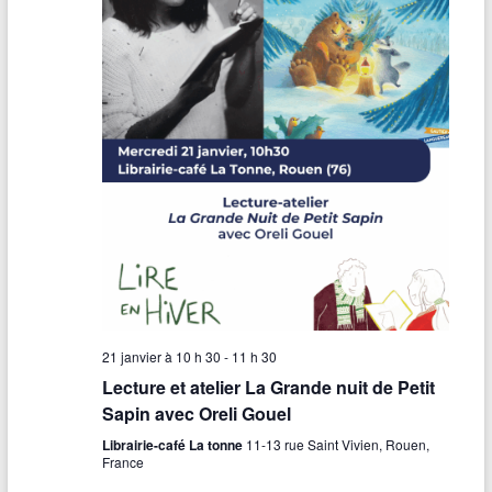
b
e
r
n
e
n
t
P
a
s
#
8
21 janvier à 10 h 30
-
11 h 30
Lecture et atelier La Grande nuit de Petit
Sapin avec Oreli Gouel
Librairie-café La tonne
11-13 rue Saint Vivien, Rouen,
France