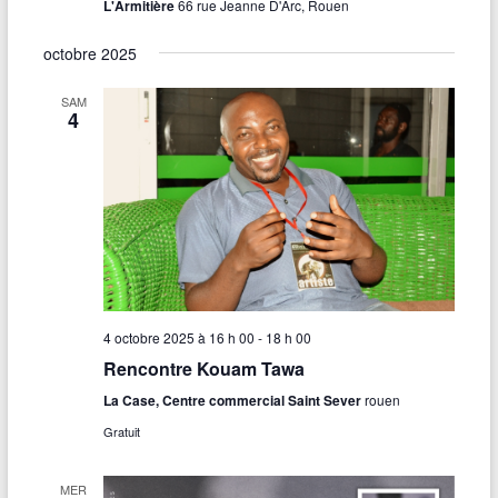
L'Armitière
66 rue Jeanne D'Arc, Rouen
e
octobre 2025
s
É
SAM
4
v
è
n
e
m
e
4 octobre 2025 à 16 h 00
-
18 h 00
n
Rencontre Kouam Tawa
t
La Case, Centre commercial Saint Sever
rouen
Gratuit
s
MER