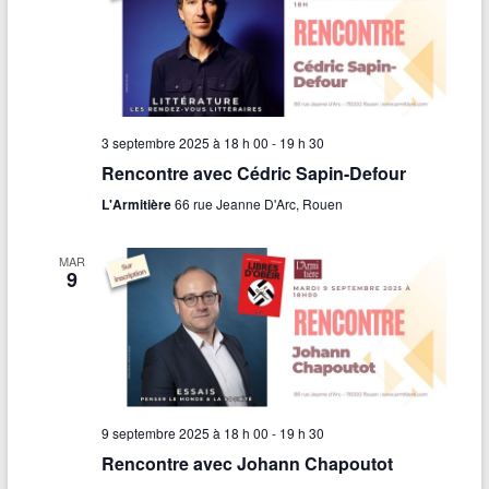
v
e
a
.
u
v
e
i
s
g
É
3 septembre 2025 à 18 h 00
-
19 h 30
Rencontre avec Cédric Sapin-Defour
a
v
L'Armitière
66 rue Jeanne D'Arc, Rouen
t
è
n
i
MAR
9
e
o
m
n
e
d
n
e
t
9 septembre 2025 à 18 h 00
-
19 h 30
v
Rencontre avec Johann Chapoutot
u