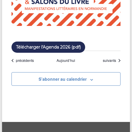
Télécharger l'Agenda 2026 (pdf)
Évènements
Évènements
précédents
Aujourd’hui
suivants
S’abonner au calendrier