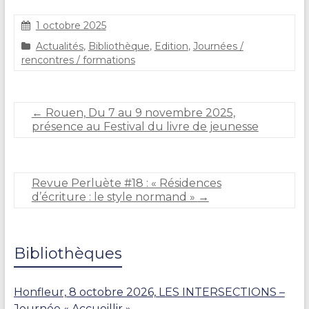
1 octobre 2025
S
Actualités
,
Bibliothèque
,
Edition
,
Journées /
t
rencontres / formations
é
p
h
a
←
Rouen, Du 7 au 9 novembre 2025,
n
présence au Festival du livre de jeunesse
i
e
C
A
Revue Perluète #18 : « Résidences
R
d’écriture : le style normand »
→
L
I
E
R
Bibliothèques
Honfleur, 8 octobre 2026, LES INTERSECTIONS –
Journée « Accueillir »