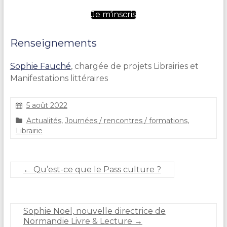
Je m'inscris
Renseignements
Sophie Fauché
, chargée de projets Librairies et
Manifestations littéraires
5 août 2022
S
Actualités
,
Journées / rencontres / formations
,
t
Librairie
é
p
h
a
←
Qu’est-ce que le Pass culture ?
n
i
e
C
Sophie Noël, nouvelle directrice de
A
Normandie Livre & Lecture
→