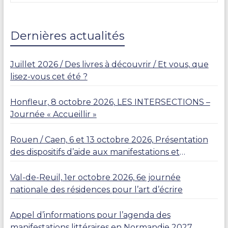
R
L
I
E
Dernières actualités
R
Juillet 2026 / Des livres à découvrir / Et vous, que
lisez-vous cet été ?
Honfleur, 8 octobre 2026, LES INTERSECTIONS –
Journée « Accueillir »
Rouen / Caen, 6 et 13 octobre 2026, Présentation
des dispositifs d’aide aux manifestations et
résidences
Val-de-Reuil, 1er octobre 2026, 6e journée
nationale des résidences pour l’art d’écrire
Appel d’informations pour l’agenda des
manifestations littéraires en Normandie 2027