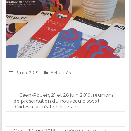
15 mai 2019
Actualités
C
l
a
←
Caen-Rouen, 21 et 26 juin 2019, réunions
i
de présentation du nouveau dispositif
r
d’aides à la création littéraire
e
D
U
R
Caen, 27 juin 2019, journée de formation