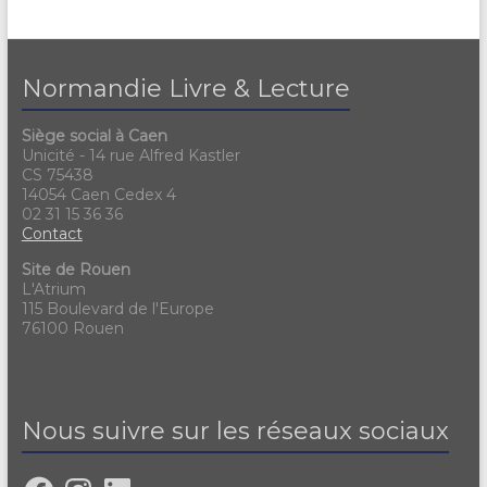
Normandie Livre & Lecture
Siège social à Caen
Unicité - 14 rue Alfred Kastler
CS 75438
14054 Caen Cedex 4
02 31 15 36 36
Contact
Site de Rouen
L'Atrium
115 Boulevard de l'Europe
76100 Rouen
Nous suivre sur les réseaux sociaux