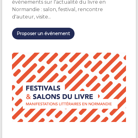
t
événements sur l'actualité du livre en
i
Normandie : salon, festival, rencontre
o
d'auteur, visite...
n
n
e
Proposer un événement
z
u
n
e
d
a
t
e
.