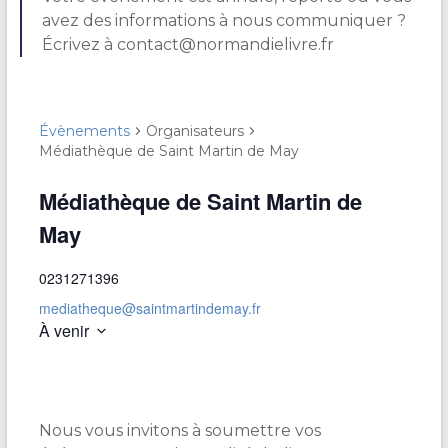
avez des informations à nous communiquer ?
Écrivez à contact@normandielivre.fr
Évènements
Organisateurs
Médiathèque de Saint Martin de May
Médiathèque de Saint Martin de
May
0231271396
mediatheque@saintmartindemay.fr
À venir
S
é
l
e
Nous vous invitons à soumettre vos
c