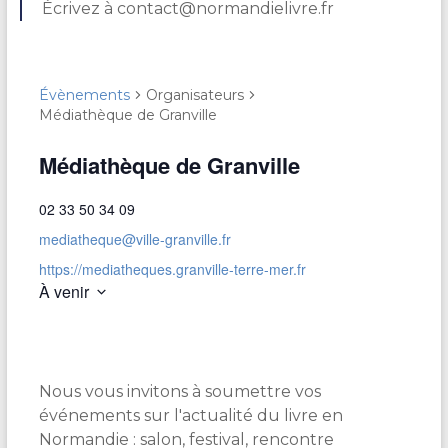
Écrivez à contact@normandielivre.fr
Évènements
Organisateurs
Médiathèque de Granville
Médiathèque de Granville
02 33 50 34 09
mediatheque@ville-granville.fr
https://mediatheques.granville-terre-mer.fr
À venir
S
é
l
e
Nous vous invitons à soumettre vos
c
t
événements sur l'actualité du livre en
i
Normandie : salon, festival, rencontre