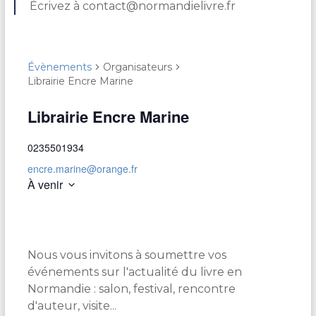
Écrivez à contact@normandielivre.fr
Évènements
Organisateurs
Librairie Encre Marine
Librairie Encre Marine
0235501934
encre.marine@orange.fr
À venir
S
é
l
e
Nous vous invitons à soumettre vos
c
t
événements sur l'actualité du livre en
i
Normandie : salon, festival, rencontre
o
d'auteur, visite...
n