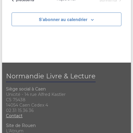
S’abonner au calendrier
Normandie Livre & Lecture
Siège social à Caen
Unicité - 14 rue Alfred Kastler
CS 75438
14054 Caen Cedex 4
02 31 15 36 36
Contact
Site de Rouen
L'Atrium