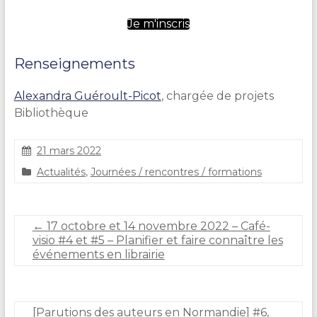
Je m'inscris
Renseignements
Alexandra Guéroult-Picot
, chargée de projets
Bibliothèque
21 mars 2022
S
Actualités
,
Journées / rencontres / formations
t
é
p
h
←
17 octobre et 14 novembre 2022 – Café-
a
visio #4 et #5 – Planifier et faire connaître les
n
événements en librairie
i
e
C
A
[Parutions des auteurs en Normandie] #6,