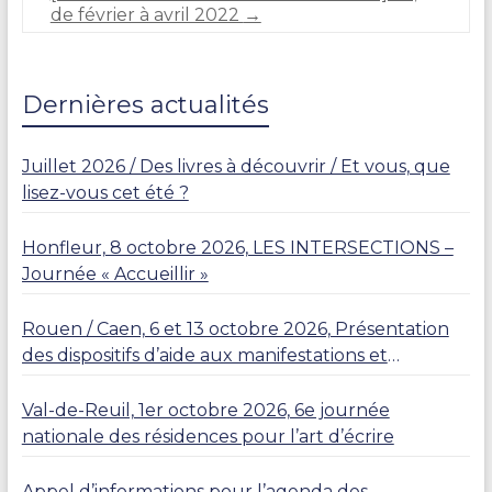
R
de février à avril 2022
→
L
I
E
R
Dernières actualités
Juillet 2026 / Des livres à découvrir / Et vous, que
lisez-vous cet été ?
Honfleur, 8 octobre 2026, LES INTERSECTIONS –
Journée « Accueillir »
Rouen / Caen, 6 et 13 octobre 2026, Présentation
des dispositifs d’aide aux manifestations et
résidences
Val-de-Reuil, 1er octobre 2026, 6e journée
nationale des résidences pour l’art d’écrire
Appel d’informations pour l’agenda des