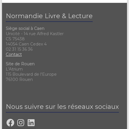
Normandie Livre & Lecture
Siège social à Caen
Unicité - 14 rue Alfred Kastler
CS 75438
14054 Caen Cedex 4
02 31 15 36 36
Contact
Site de Rouen
L'Atrium
115 Boulevard de l'Europe
76100 Rouen
Nous suivre sur les réseaux sociaux