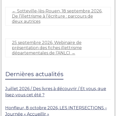
r
e
←
Sotteville-lès-Rouen, 18 septembre 2026,
D
De l’illettrisme à l’écriture : parcours de
U
deux autrices
R
A
N
D
25 septembre 2026, Webinaire de
présentation des fiches illettrisme
départementales de l’ANLCI
→
Dernières actualités
Juillet 2026 / Des livres à découvrir / Et vous, que
lisez-vous cet été ?
Honfleur, 8 octobre 2026, LES INTERSECTIONS –
Journée « Accueillir »