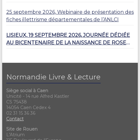
25 septembre 2026, Webinaire de présentation des
fiches illettrisme départementales de l’ANLCI
LISIEUX, 19 SEPTEMBRE 2026, JOURNÉE DÉDIÉE
AU BICENTENAIRE DE LA NAISSANCE DE ROSE
HAREL
Normandie Livre & Lecture
Siège social à Caen
Unicité - 14 rue Alfred Kastler
CS 75438
14054 Caen Cedex 4
02 31 15 36 36
Contact
Site de Rouen
L'Atrium