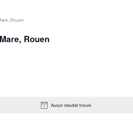
’Mare, Rouen
'Mare, Rouen
Aucun résultat trouvé.
N
o
t
i