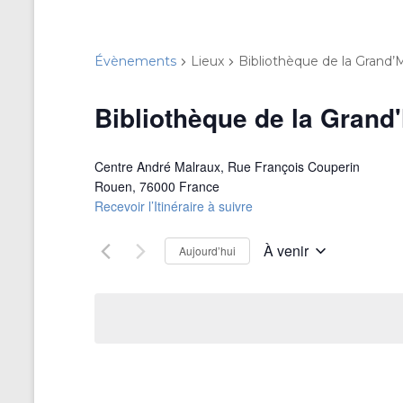
Évènements
Lieux
Bibliothèque de la Grand
Bibliothèque de la Grand
Centre André Malraux, Rue François Couperin
Rouen
,
76000
France
Recevoir l’Itinéraire à suivre
À venir
Aujourd’hui
S
é
l
e
c
t
i
o