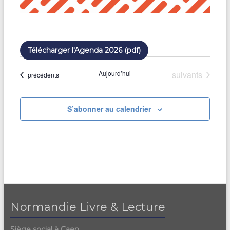
Télécharger l'Agenda 2026 (pdf)
Évènements
Aujourd’hui
suivants
Évènements
précédents
S’abonner au calendrier
Normandie Livre & Lecture
Siège social à Caen