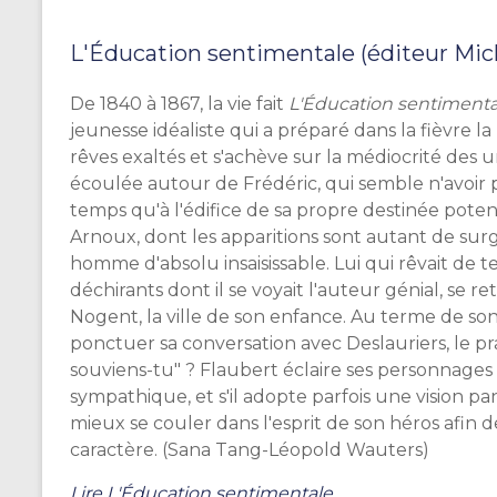
L'Éducation sentimentale (éditeur Mich
De 1840 à 1867, la vie fait
L'Éducation sentimenta
jeunesse idéaliste qui a préparé dans la fièvre l
rêves exaltés et s'achève sur la médiocrité des un
écoulée autour de Frédéric, qui semble n'avoir 
temps qu'à l'édifice de sa propre destinée pote
Arnoux, dont les apparitions sont autant de sur
homme d'absolu insaisissable. Lui qui rêvait de 
déchirants dont il se voyait l'auteur génial, se r
Nogent, la ville de son enfance. Au terme de son
ponctuer sa conversation avec Deslauriers, le 
souviens-tu" ? Flaubert éclaire ses personnages
sympathique, et s'il adopte parfois une vision p
mieux se couler dans l'esprit de son héros afin de
caractère. (
Sana Tang-Léopold Wauters)
Lire L'Éducation sentimentale