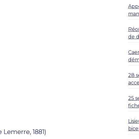
Appe
mani
Réor
de 
Caen
déma
28 s
acce
25 s
fich
Lisi
bice
 Lemerre, 1881)