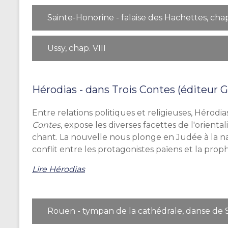
Sainte-Honorine - falaise des Hachettes, chap.
Ussy, chap. VIII
Hérodias - dans Trois Contes (éditeur 
Entre relations politiques et religieuses, Hérodia
Contes
, expose les diverses facettes de l'orienta
chant. La nouvelle nous plonge en Judée à la na
conflit entre les protagonistes païens et la prop
Lire Hérodias
Rouen - tympan de la cathédrale, danse de S