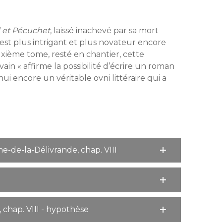
 et Pécuchet
, laissé inachevé par sa mort
est plus intrigant et plus novateur encore
ième tome, resté en chantier, cette
vain « affirme la possibilité d’écrire un roman
i encore un véritable ovni littéraire qui a
e-de-la-Délivrande, chap. VIII
 chap. VIII - hypothèse