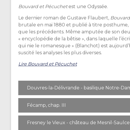
Bouvard et Pécuchet
est une Odyssée.
Le dernier roman de Gustave Flaubert,
Bouvard
brutale en mai 1880 et publié à titre posthume, 
que les précédents. Même amputée de son deux
« encyclopédie de la bêtise », dans laquelle l’écri
qui nie le romanesque » (Blanchot) est aujourd’hu
suscité les analyses les plus diverses.
Lire Bouvard et Pécuchet
Douvres-la-Délivrande - basilique Notre-Dam
Fécamp, chap. III
Fresney le Vieux - château de Mesnil-Saulce,