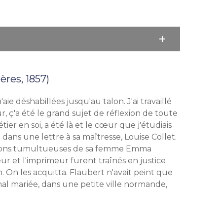
res, 1857)
aie déshabillées jusqu'au talon. J'ai travaillé
ur, ç'a été le grand sujet de réflexion de toute
tier en soi, a été là et le cœur que j'étudiais
 dans une lettre à sa maîtresse, Louise Collet.
assions tumultueuses de sa femme Emma
ur et l'imprimeur furent traînés en justice
n. On les acquitta. Flaubert n'avait peint que
 mal mariée, dans une petite ville normande,