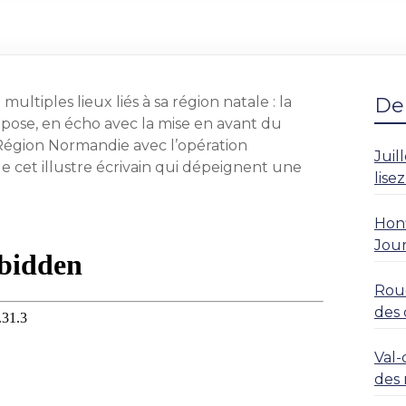
ultiples lieux liés à sa région natale : la
Der
pose, en écho avec la mise en avant du
 Région Normandie avec l’opération
Juil
e cet illustre écrivain qui dépeignent une
lise
Honf
Jour
Roue
des 
rési
Val-
des 