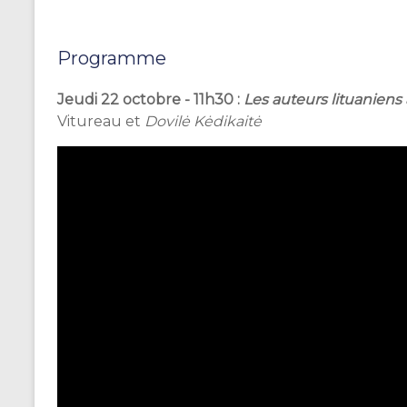
Programme
Jeudi 22 octobre - 11h30 :
Les auteurs lituaniens
Vitureau et
Dovilė Kėdikaitė