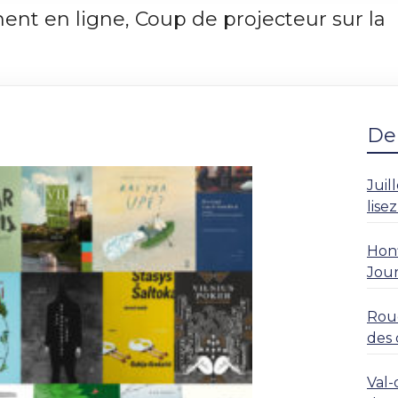
nt en ligne, Coup de projecteur sur la
Der
Juil
lise
Honf
Jour
Roue
des 
rési
Val-