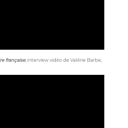
re française
, interview vidéo de Valérie Barbe,