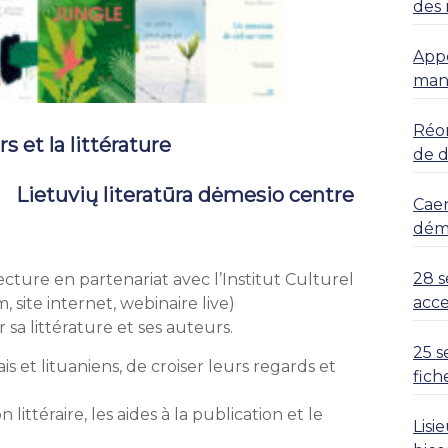
des 
Appe
mani
Réor
s et la littérature
de 
ra dėmesio centre
Caen
déma
28 s
ture en partenariat avec l’Institut Culturel
acce
 site internet, webinaire live)
 sa littérature et ses auteurs.
25 s
is et lituaniens, de croiser leurs regards et
fich
ittéraire, les aides à la publication et le
Lisi