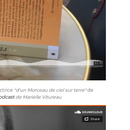
uctrice
"d'un Morceau de ciel sur terre"
de
odcast
de Marielle Vitureau