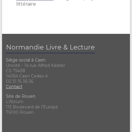
littéraire
Normandie Livre & Lecture
Siège social à Caen
Unicité - 14 rue Alfred Kastler
CS 75438
14054 Caen Cedex 4
02 31 15 36 36
Contact
Site de Rouen
L'Atrium
115 Boulevard de l'Europe
76100 Rouen