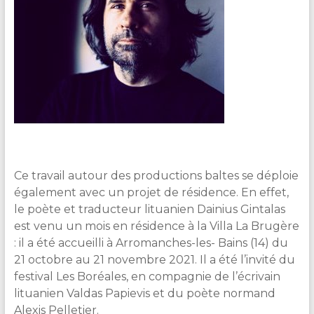
Ce travail autour des productions baltes se déploie
également avec un projet de résidence. En effet,
le poète et traducteur lituanien Dainius Gintalas
est venu un mois en résidence à la Villa La Brugère
: i
l a été accueilli à Arromanches-les- Bains (14) du
21 octobre au 21 novembre 2021.
Il a été l’invité du
festival Les Boréales, en compagnie de l’écrivain
lituanien Valdas Papievis et du poète normand
Alexis Pelletier.