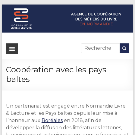
Normandie Livre & Lecture
L'agence de coopération des métiers du livre en Normandie
Coopération avec les pays
baltes
Un partenariat est engagé entre Normandie Livre
& Lecture et les Pays baltes depuis leur mise à
l’honneur aux
Boréales
en 2018, afin de
développer la diffusion des littératures lettones,
lituaniennes et estoniennes en langue française, et