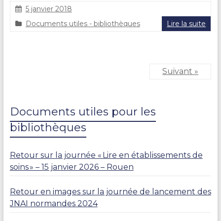
5 janvier 2018
C
Documents utiles - bibliothèques
Lire la suite
l
a
i
r
e
Suivant »
D
U
R
A
Documents utiles pour les
N
bibliothèques
D
Retour sur la journée « Lire en établissements de
soins » – 15 janvier 2026 – Rouen
Retour en images sur la journée de lancement des
JNAI normandes 2024