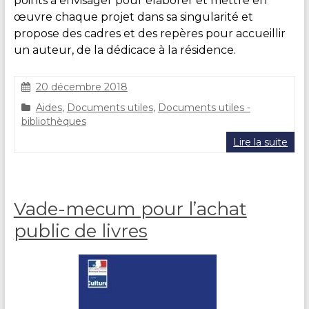
points à envisager pour élaborer et mettre en
œuvre chaque projet dans sa singularité et
propose des cadres et des repères pour accueillir
un auteur, de la dédicace à la résidence.
20 décembre 2018
C
Aides
,
Documents utiles
,
Documents utiles -
l
bibliothèques
a
i
Lire la suite
r
e
D
U
Vade-mecum pour l’achat
R
A
public de livres
N
D