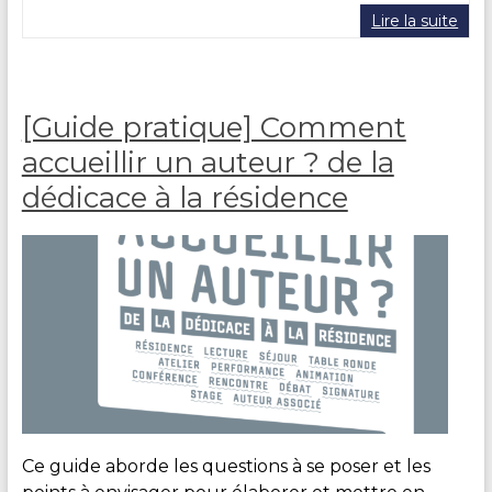
i
Lire la suite
r
e
D
U
[Guide pratique] Comment
R
A
accueillir un auteur ? de la
N
dédicace à la résidence
D
Ce guide aborde les questions à se poser et les