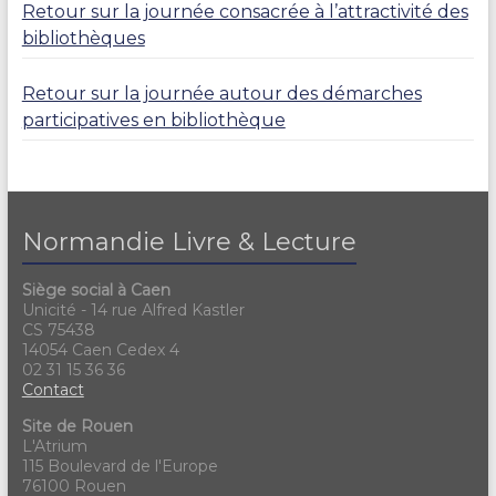
Retour sur la journée consacrée à l’attractivité des
bibliothèques
Retour sur la journée autour des démarches
participatives en bibliothèque
Normandie Livre & Lecture
Siège social à Caen
Unicité - 14 rue Alfred Kastler
CS 75438
14054 Caen Cedex 4
02 31 15 36 36
Contact
Site de Rouen
L'Atrium
115 Boulevard de l'Europe
76100 Rouen