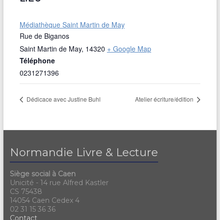
Médiathèque Saint Martin de May
Rue de Biganos
Saint Martin de May
,
14320
+ Google Map
Téléphone
0231271396
Dédicace avec Justine Buhl
Atelier écriture/édition
Normandie Livre & Lecture
Siège social à Caen
Unicité - 14 rue Alfred Kastler
CS 75438
14054 Caen Cedex 4
02 31 15 36 36
Contact