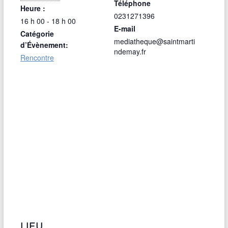
Téléphone
Heure :
0231271396
16 h 00 - 18 h 00
E-mail
Catégorie
mediatheque@saintmarti
d’Évènement:
ndemay.fr
Rencontre
LIEU