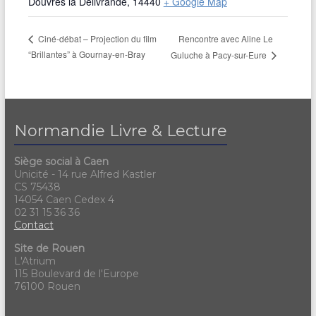
Douvres la Délivrande
,
14440
+ Google Map
Rencontre avec Aline Le
Ciné-débat – Projection du film
“Brillantes” à Gournay-en-Bray
Guluche à Pacy-sur-Eure
Normandie Livre & Lecture
Siège social à Caen
Unicité - 14 rue Alfred Kastler
CS 75438
14054 Caen Cedex 4
02 31 15 36 36
Contact
Site de Rouen
L'Atrium
115 Boulevard de l'Europe
76100 Rouen