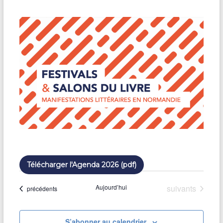
u
n
e
d
a
t
e
.
Télécharger l'Agenda 2026 (pdf)
Évènements
Aujourd’hui
suivants
Évènements
précédents
S’abonner au calendrier