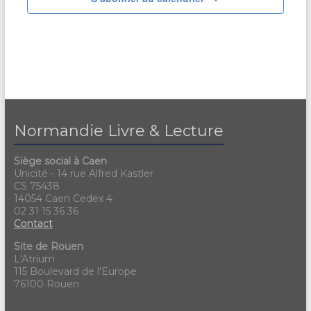
Normandie Livre & Lecture
Siège social à Caen
Unicité - 14 rue Alfred Kastler
CS 75438
14054 Caen Cedex 4
02 31 15 36 36
Contact
Site de Rouen
L'Atrium
115 Boulevard de l'Europe
76100 Rouen