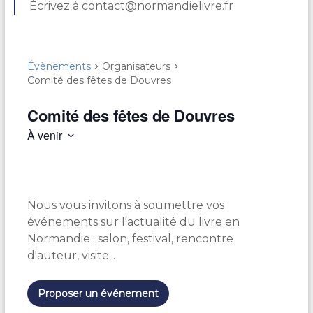
Écrivez à contact@normandielivre.fr
Évènements
Organisateurs
Comité des fêtes de Douvres
Comité des fêtes de Douvres
À venir
S
é
l
e
Nous vous invitons à soumettre vos
c
t
événements sur l'actualité du livre en
i
Normandie : salon, festival, rencontre
o
d'auteur, visite...
n
n
e
Proposer un événement
z