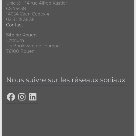
Unicité - 14 rue Alfred Kastler
CS 75438
14054 Caen Cedex 4
02 31 15 36 36
Contact
Site de Rouen
L'Atrium
115 Boulevard de l'Europe
76100 Rouen
Nous suivre sur les réseaux sociaux