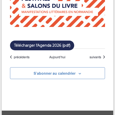
Télécharger l'Agenda 2026 (pdf)
Évènements
Évènements
précédents
Aujourd’hui
suivants
S’abonner au calendrier