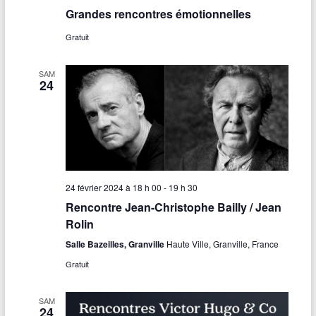
s
Grandes rencontres émotionnelles
É
Gratuit
v
SAM
è
24
n
e
m
e
24 février 2024 à 18 h 00
-
19 h 30
n
Rencontre Jean-Christophe Bailly / Jean
t
Rolin
Salle Bazeilles, Granville
Haute Ville, Granville, France
s
Gratuit
SAM
24