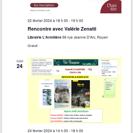
v
e
i
s
22 février 2024 à 18 h 00
-
19 h 00
g
É
Rencontre avec Valérie Zenatti
a
v
Librairie L'Armitière
66 rue Jeanne D'Arc, Rouen
t
è
Gratuit
n
i
SAM
e
o
24
m
n
e
d
n
e
t
v
u
e
24 février 2024 à 14 h 00
-
18 h 00