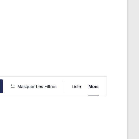
N
Masquer Les Filtres
Liste
Mois
a
v
i
g
a