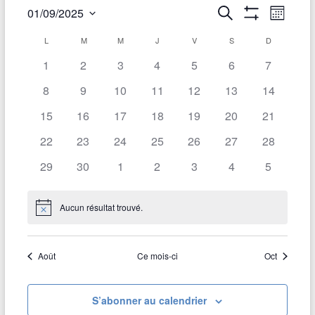
R
01/09/2025
R
N
M
e
A
S
o
e
a
F
c
L
M
M
J
V
S
D
é
C
i
F
h
l
v
c
s
I
1
2
3
4
5
6
7
e
a
e
C
r
i
h
H
c
8
9
10
11
12
13
14
l
c
E
t
g
R
h
e
i
e
15
16
17
18
19
20
21
L
e
a
o
E
r
n
S
22
23
24
25
26
27
28
n
t
F
c
n
I
d
29
30
1
2
3
4
5
e
i
L
h
z
T
r
o
R
u
e
E
Aucun résultat trouvé.
i
n
N
n
S
o
e
e
e
t
d
d
i
t
a
Août
Ce mois-ci
Oct
r
c
e
t
e
n
e
d
v
.
a
S’abonner au calendrier
u
e