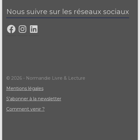
s
Nous suivre sur les réseaux sociaux
É
v
è
n
e
m
e
© 2026 - Normandie Livre & Lecture
n
Mentions légales
t
S'abonner à la newsletter
s
Comment venir ?