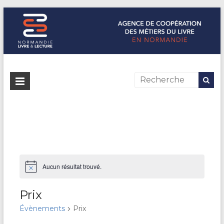
Normandie Livre & Lecture
L'agence de coopération des métiers du livre en Normandie
Aucun résultat trouvé.
N
o
t
Prix
i
c
Évènements
Prix
e