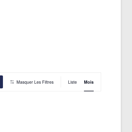
N
Masquer Les Filtres
Liste
Mois
a
v
i
g
a