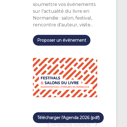
u
soumettre vos événements
sur l'actualité du livre en
e
Normandie : salon, festival,
s
rencontre d'auteur, visite...
É
Proposer un événement
v
è
n
e
m
e
n
t
Télécharger l'Agenda 2026 (pdf)
Évènements
suivants