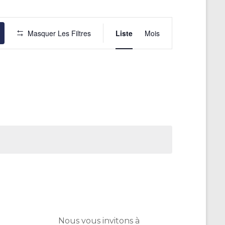
N
Masquer Les Filtres
Liste
Mois
a
v
i
g
a
t
i
o
n
d
e
v
Nous vous invitons à