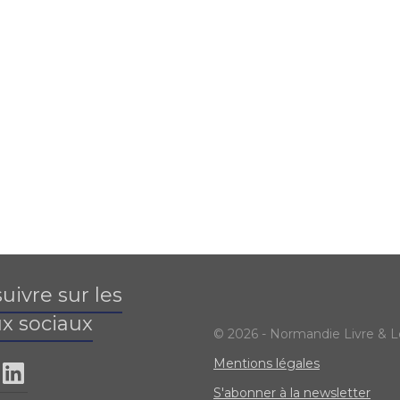
uivre sur les
x sociaux
© 2026 - Normandie Livre & L
Mentions légales
S'abonner à la newsletter